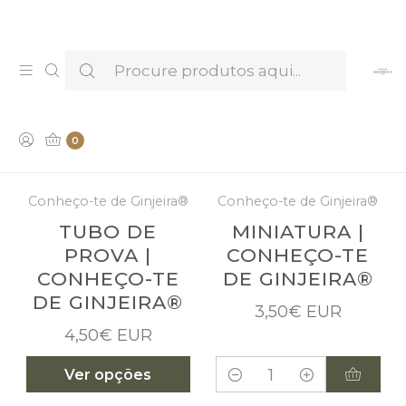
Venha provar e conhecer os nossos Licores —
Marcar Visita & Prova
LICORES & ESPIRITUOSAS
0
Conheço-te de Ginjeira®
Conheço-te de Ginjeira®
TUBO DE
MINIATURA |
PROVA |
CONHEÇO-TE
CONHEÇO-TE
DE GINJEIRA®
DE GINJEIRA®
3,50€ EUR
4,50€ EUR
Ver opções
Quantidade