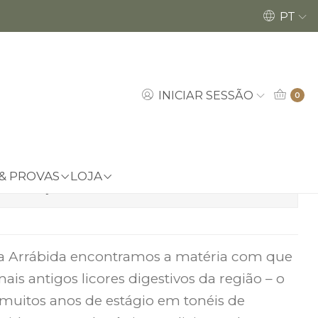
Encomendas até dia 18/12 poderão ser ent
PT
 | ARRABIDINE GIN
nar ao Carrinho
Comprar agora
INICIAR SESSÃO
0
a de favoritos
 & PROVAS
LOJA
localizações
da Arrábida encontramos a matéria com que
s antigos licores digestivos da região – o
 muitos anos de estágio em tonéis de