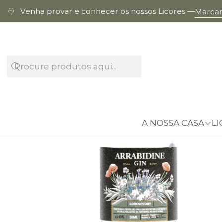
Venha provar e conhecer os nossos Licores —
Marcar 
A NOSSA CASA
LI