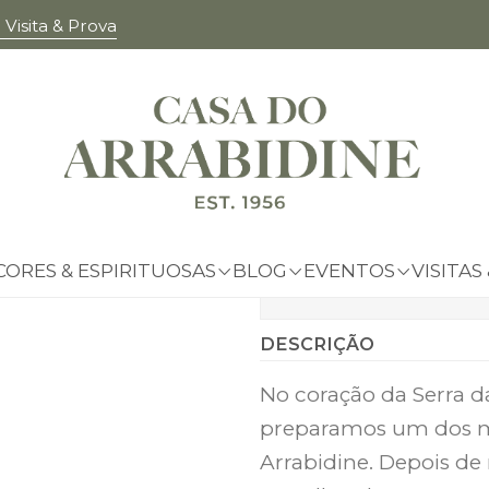
Visita & Prova
|
Miniatura
Adicio
Quantidade
Adicionar à list
CORES & ESPIRITUOSAS
BLOG
EVENTOS
VISITAS
Mostrar stock das 
DESCRIÇÃO
No coração da Serra 
preparamos um dos mai
Arrabidine. Depois de