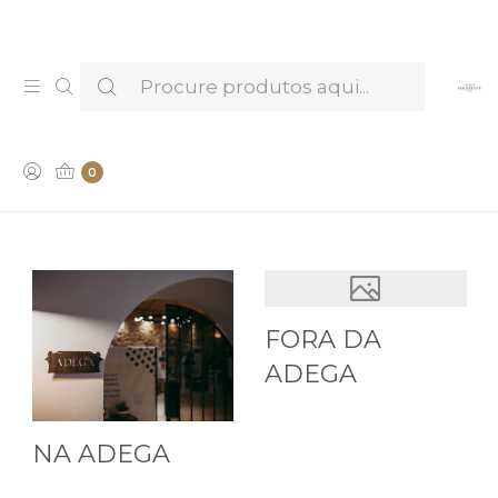
Venha provar e conhecer os nossos Licores —
Marcar Visita & Prova
EVENTOS
0
FORA DA
ADEGA
NA ADEGA