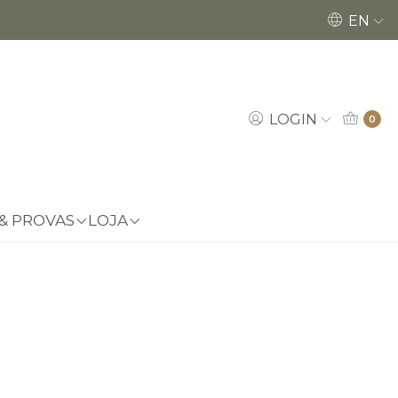
Encomendas até dia 18/12 poderão ser ent
EN
LOGIN
0
 & PROVAS
LOJA