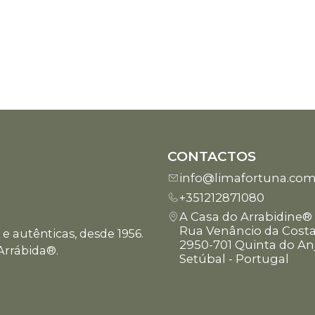
CONTACTOS
info@limafortuna.co
+351212871080
A Casa do Arrabidine®
Rua Venâncio da Costa
e autênticas, desde 1956.
2950-701 Quinta do An
Arrábida®.
Setúbal - Portugal