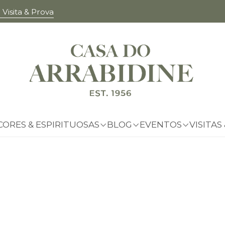
Visita & Prova
EVENTOS
FORA DA ADEGA
CORES & ESPIRITUOSAS
BLOG
EVENTOS
VISITAS