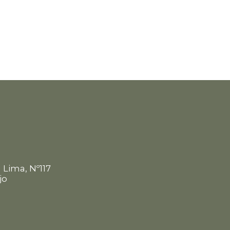
m
 Lima, Nº117
jo