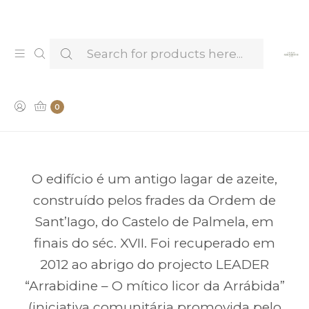
Venha provar e conhecer os nossos Licores —
Marcar Visita & Prova
A CASA DO ARRABIDINE
0
O edifício é um antigo lagar de azeite,
construído pelos frades da Ordem de
Sant’Iago, do Castelo de Palmela, em
finais do séc. XVII. Foi recuperado em
2012 ao abrigo do projecto LEADER
“Arrabidine – O mítico licor da Arrábida”
(iniciativa comunitária promovida pelo