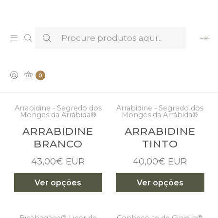
Venha provar e conhecer os nossos Licores —
Marcar Visita & Prova
LICORES & ESPIRITUOSAS
0
Arrabidine - Segredo dos
Arrabidine - Segredo dos
Monges da Arrábida®
Monges da Arrábida®
ARRABIDINE
ARRABIDINE
BRANCO
TINTO
43,00€ EUR
40,00€ EUR
Ver opções
Ver opções