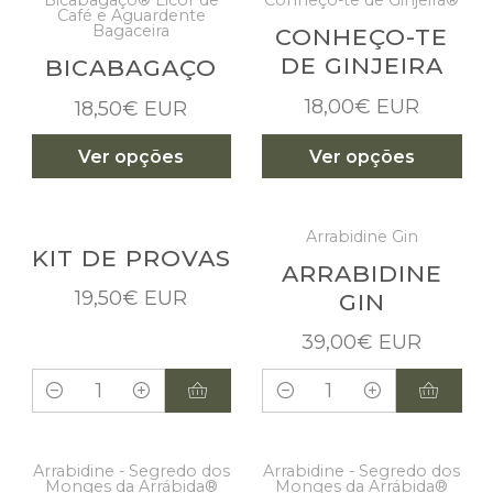
Bicabagaço® Licor de
Conheço-te de Ginjeira®
Café e Aguardente
Bagaceira
CONHEÇO-TE
DE GINJEIRA
BICABAGAÇO
18,00€ EUR
18,50€ EUR
Ver opções
Ver opções
Arrabidine Gin
KIT DE PROVAS
ARRABIDINE
19,50€ EUR
GIN
39,00€ EUR
Quantidade
Quantidade
Arrabidine - Segredo dos
Arrabidine - Segredo dos
Monges da Arrábida®
Monges da Arrábida®