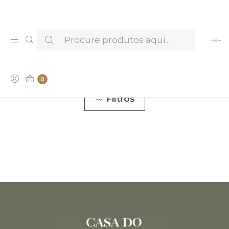
Venha provar e conhecer os nossos Licores —
Marcar Visita & Prova
COFFRET
0
Filtros