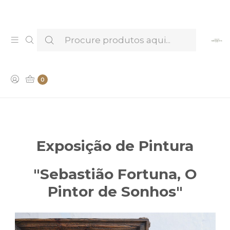
Venha provar e conhecer os nossos Licores —
Marcar Visita & Prova
Exposição de Pintura
"Sebastião Fortuna, O
0
Pintor de Sonhos"
Exposição de Pintura
"Sebastião Fortuna, O
Pintor de Sonhos"