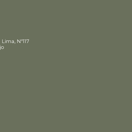
m
 Lima, Nº117
jo