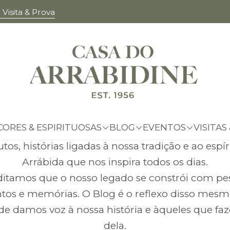
Visita & Prova
BLOG
O nosso mundo em palavras e imagens
ço é dedicado a partilhar o que acontece dentro
do Arrabidine. Aqui encontrarás recortes de imp
CORES & ESPIRITUOSAS
BLOG
EVENTOS
VISITAS
munhos reais de quem nos visita e saboreia os 
tos, histórias ligadas à nossa tradição e ao espír
Arrábida que nos inspira todos os dias.
itamos que o nosso legado se constrói com pe
os e memórias. O Blog é o reflexo disso mes
de damos voz à nossa história e àqueles que fa
dela.