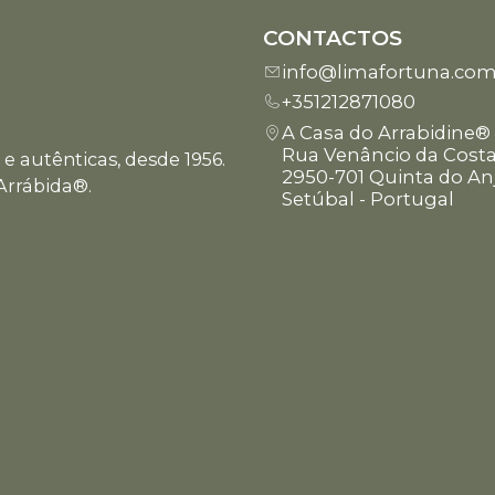
CONTACTOS
info@limafortuna.co
+351212871080
A Casa do Arrabidine®
Rua Venâncio da Costa
e autênticas, desde 1956.
2950-701 Quinta do An
Arrábida®.
Setúbal - Portugal