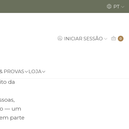
Encomendas até dia 18/12 poderão ser ent
PT
INICIAR SESSÃO
0
 e fora da
rensa,
 & PROVAS
LOJA
nossos
ito da
ssoas,
mo — um
zem parte