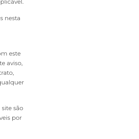
licável.
s nesta
om este
e aviso,
rato,
 qualquer
site são
veis por