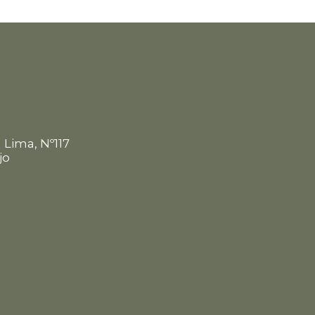
m
 Lima, Nº117
jo