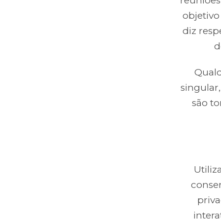
reuniões
objetivo
diz resp
d
Qualq
singular
são t
Utili
consen
priva
inter