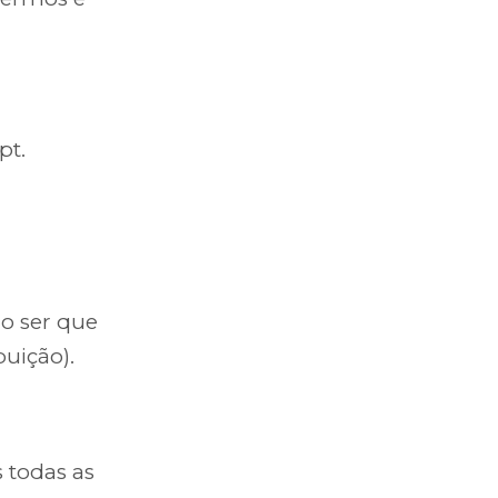
pt.
ão ser que
buição).
 todas as