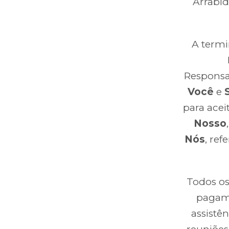
Arrabid
A termi
Responsa
Você
e
para acei
Nosso
Nós
, ref
Todos os
pagame
assistê