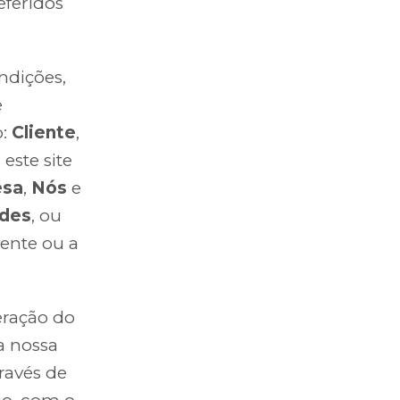
eferidos
ndições,
e
o:
Cliente
,
este site
esa
,
Nós
e
ades
, ou
iente ou a
eração do
a nossa
ravés de