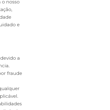
m o nosso
tação,
idade
cuidado e
 devido a
ncia.
por fraude
 qualquer
licável.
abilidades