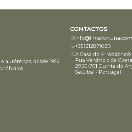
CONTACTOS
info@limafortuna.co
+351212871080
A Casa do Arrabidine®
Rua Venâncio da Costa
e autênticas, desde 1956.
2950-701 Quinta do An
Arrábida®.
Setúbal - Portugal