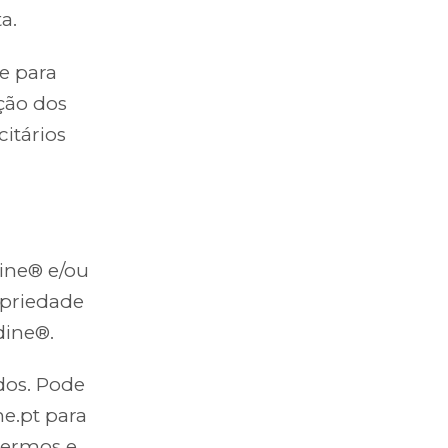
a.
e para
ação dos
citários
dine® e/ou
opriedade
dine®.
dos. Pode
ne.pt para
 termos e