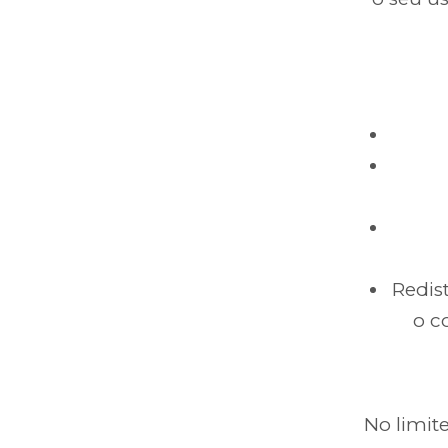
Redis
o c
No limit