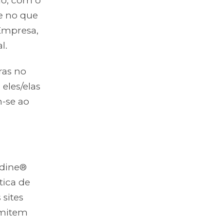
io, com o
te no que
 Empresa,
l.
ras no
eles/elas
-se ao
idine®
tica de
 sites
rmitem