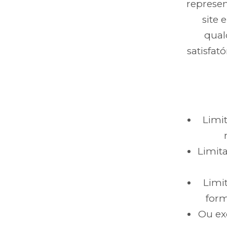
represen
site 
qual
satisfat
Limit
Limita
Limi
form
Ou ex