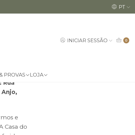
Encomendas até dia 18/12 poderão ser ent
PT
INICIAR SESSÃO
0
ndições
ebsite da
 & PROVAS
LOJA
: Rua
 Anjo,
ermos e
 A Casa do