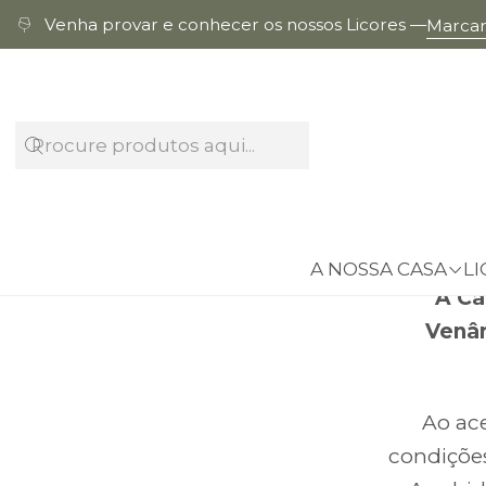
Venha provar e conhecer os nossos Licores —
Marcar 
Bem-vi
definem 
A NOSSA CASA
LI
A Ca
Venân
Ao ace
condições