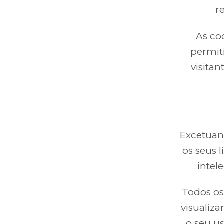
r
As co
permiti
visitan
Excetuand
os seus 
intel
Todos os
visualiza
o seu us