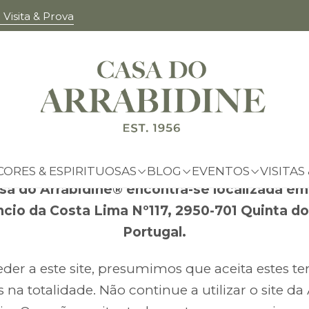
Visita & Prova
Terms and Conditions
ndo à A Casa do Arrabidine®. Estes termos e co
as regras e regulamentos para a utilização do W
A Casa do Arrabidine®.
CORES & ESPIRITUOSAS
BLOG
EVENTOS
VISITAS
sa do Arrabidine® encontra-se localizada em
cio da Costa Lima Nº117, 2950-701 Quinta do
Portugal.
der a este site, presumimos que aceita estes t
 na totalidade. Não continue a utilizar o site da