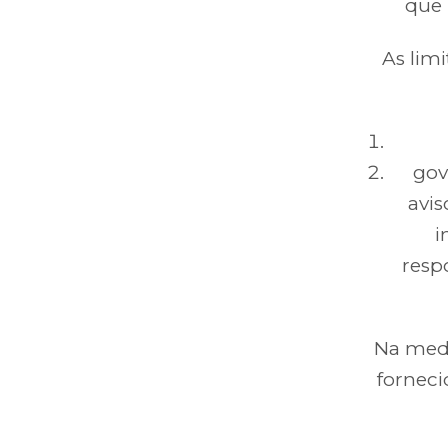
que 
As lim
gov
avis
i
resp
Na medi
forneci