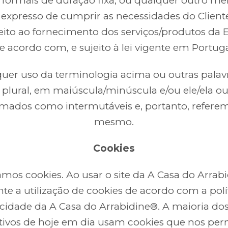
 formais de duração fixa, ou qualquer outro me
 expresso de cumprir as necessidades do Clien
eito ao fornecimento dos serviços/produtos da
e acordo com, e sujeito à lei vigente em Portuga
uer uso da terminologia acima ou outras palav
, plural, em maiúscula/minúscula e/ou ele/ela ou 
omados como intermutáveis e, portanto, referem
mesmo.
Cookies
zamos cookies. Ao usar o site da A Casa do Arrab
te a utilização de cookies de acordo com a polí
cidade da A Casa do Arrabidine®. A maioria dos
ativos de hoje em dia usam cookies que nos pe