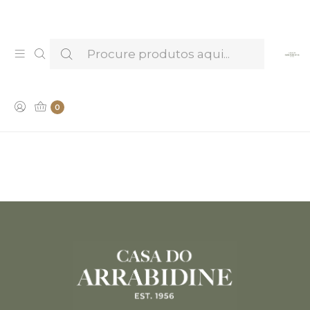
Venha provar e conhecer os nossos Licores —
Marcar Visita & Prova
O ARRABIDINE
0