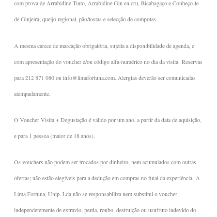
com prova de Arrabidine Tinto, Arrabidine Gin en cru, Bicabagaço e Conheço-te
de Ginjeira; queijo regional, pão/tostas e selecção de compotas.
A mesma carece de marcação obrigatória, sujeita a disponibilidade de agenda, e
com apresentação do voucher e/ou código alfa-numérico no dia da visita. Reservas
para 212 871 080 ou info@limafortuna.com. Alergias deverão ser comunicadas
atempadamente.
O Voucher Visita + Degustação é válido por um ano, a partir da data de aquisição,
e para 1 pessoa (maior de 18 anos).
Os vouchers não podem ser trocados por dinheiro, nem acumulados com outras
ofertas; não estão elegíveis para a dedução em compras no final da experiência. A
Lima Fortuna, Unip. Lda não se responsabiliza nem substitui o voucher,
independetemente de extravio, perda, roubo, destruição ou usufruto indevido do