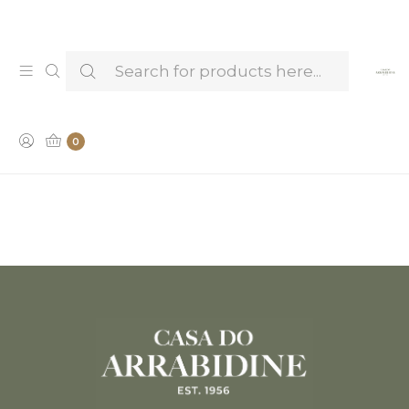
Venha provar e conhecer os nossos Licores —
Marcar Visita & Prova
EXPOSIÇÕES
0