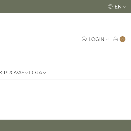
Encomendas até dia 18/12 poderão ser ent
EN
LOGIN
0
 & PROVAS
LOJA