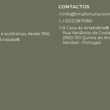
CONTACTOS
info@limafortuna.co
+351212871080
A Casa do Arrabidine®
Rua Venâncio da Costa
e autênticas, desde 1956.
2950-701 Quinta do An
Arrábida®.
Setúbal - Portugal