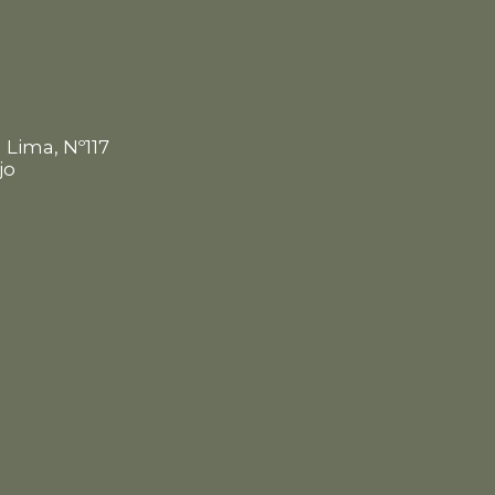
m
 Lima, Nº117
jo