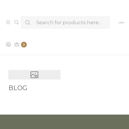
Venha provar e conhecer os nossos Licores —
Marcar Visita & Prova
Blog
0
BLOG