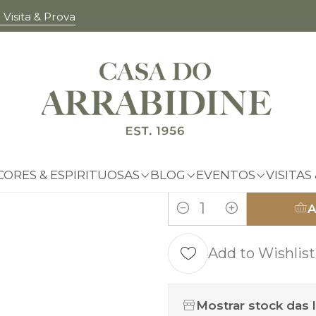
Visita & Prova
|
BICABAG
TAMANHO
Garrafa 50cl
3 Ga
6 Garrafas | 10% Desc
CORES & ESPIRITUOSAS
BLOG
EVENTOS
VISITAS
A
Quantity
Add to Wishlist
Mostrar stock das 