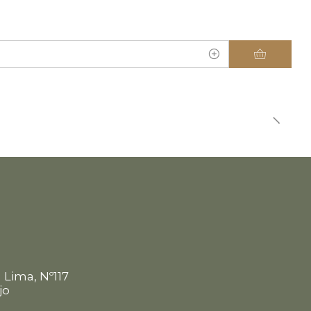
m
 Lima, Nº117
jo