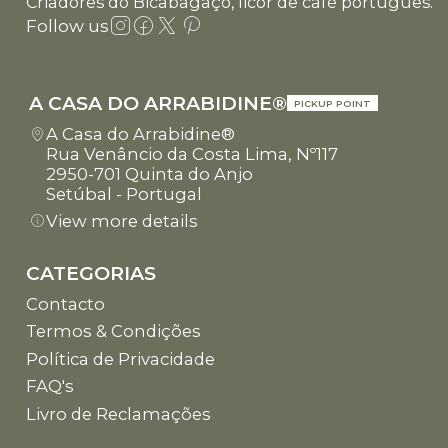
Criadores do Bicabagaço, licor de café português.
Follow us
A CASA DO ARRABIDINE®
PICKUP POINT
A Casa do Arrabidine®
Rua Venâncio da Costa Lima, Nº117
2950-701 Quinta do Anjo
Setúbal - Portugal
View more details
CATEGORIAS
Contacto
Termos & Condições
Política de Privacidade
FAQ's
Livro de Reclamações