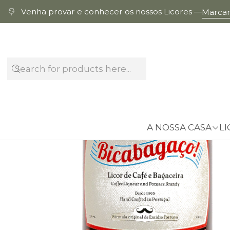
Venha provar e conhecer os nossos Licores —
Marcar 
A NOSSA CASA
LI