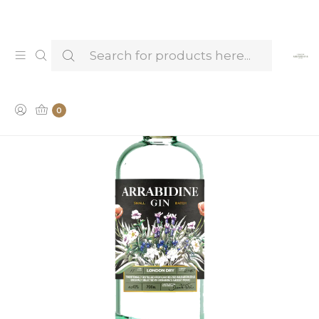
Venha provar e conhecer os nossos Licores —
Marcar Visita & Prova
0